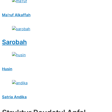
Ma'ruf Alkaffah
Sarobah
Husin
Satria Andika