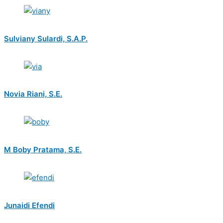
Sulviany Sulardi, S.A.P.
Novia Riani, S.E.
M Boby Pratama, S.E.
Junaidi Efendi