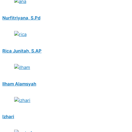
Nurfitriyana, S.Pd
Rica Junitah, S.AP
Ilham Alamsyah
Izhari