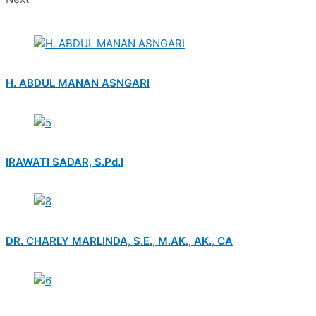
H. ABDUL MANAN ASNGARI
IRAWATI SADAR, S.Pd.I
DR. CHARLY MARLINDA, S.E., M.AK., AK., CA