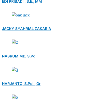
EDI PRIBADI , S.E., MM
JACKY SYAHRIAL ZAKARIA
NASRUM MD, S.Pd
HARJANTO, S.Pd.I.,Gr