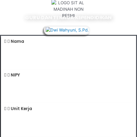
Lewati
ke
konten
GURU DAN TENAGA KEPENDIDIKAN
SIT AL MADINAH TANJUNGPINANG
Nama
Dwi Wahyuni , S.Pd.
NIPY
199912242022032148
Unit Kerja
Sekolah Dasar Islam Terpadu